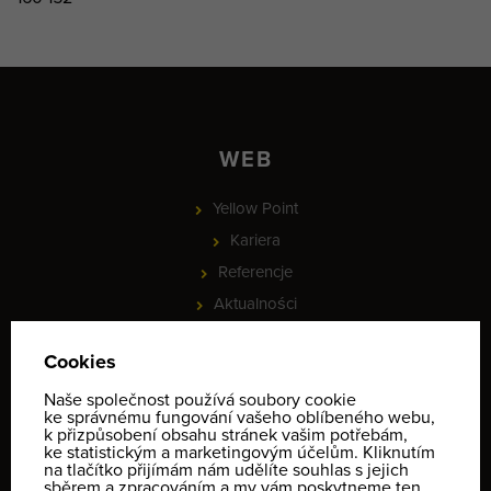
WEB
Yellow Point
Kariera
Referencje
Aktualności
Partnerzy
PROJEKT - Online rezervace služeb a vybavení, check-in a
identifikace klientů
Informace o ochraně osobních údajů
Regulamin
Kontakt