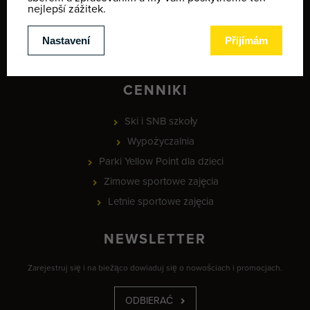
Mapa zimowych aktywności
Provozní doba
MEETING POINT - lyžařská škola
CENNIKI
Ski i SNB szkoły
Wypożyczalnia
Parki Yellow Point dla dzieci
Zimowe sportowe zajęcia
Letnie sportowe zajęcia
NEWSLETTER
Zarejestruj się i na bieżąco dowiaduj się o nowościach i promocjach.
ODBIERAĆ