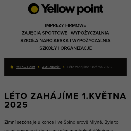
IMPREZY FIRMOWE
ZAJĘCIA SPORTOWE I WYPOŻYCZALNIA
SZKOŁA NARCIARSKA I WYPOŻYCZALNIA
SZKOŁY I ORGANIZACJE
Yellow Point
Aktualności
Léto zahájíme 1.května 2025
LÉTO ZAHÁJÍME 1.KVĚTNA
2025
Zimní sezóna je u konce i ve Špindlerově Mlýně. Byla to
velmi povedená zima a my vám mnohokrát děkujeme.