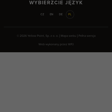
WYBIERZCIE JĘZYK
CZ
EN
DE
PL
© 2026 Yellow Point, Sp. z o. o. |
Mapa webu
|
Pełna wersja
Web wykonany przez
WPJ