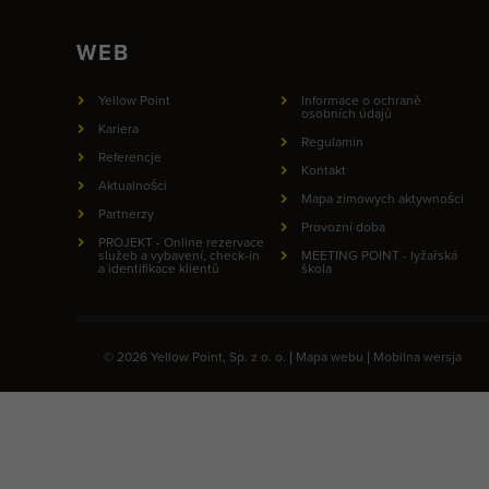
WEB
Yellow Point
Informace o ochraně
osobních údajů
Kariera
Regulamin
Referencje
Kontakt
Aktualności
Mapa zimowych aktywności
Partnerzy
Provozní doba
PROJEKT - Online rezervace
služeb a vybavení, check-in
MEETING POINT - lyžařská
a identifikace klientů
škola
© 2026 Yellow Point, Sp. z o. o. |
Mapa webu
|
Mobilna wersja