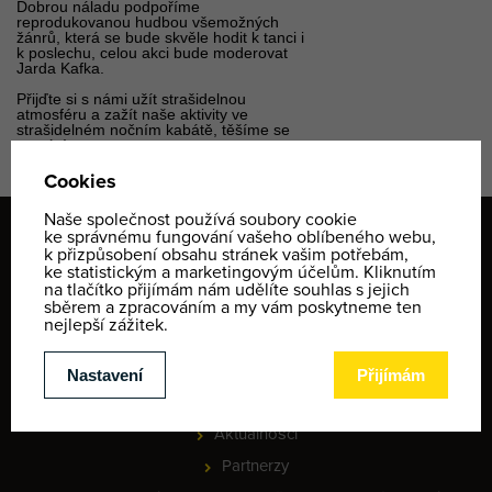
Dobrou náladu podpoříme
reprodukovanou hudbou všemožných
žánrů, která se bude skvěle hodit k tanci i
k poslechu, celou akci bude moderovat
Jarda Kafka.
Přijďte si s námi užít strašidelnou
atmosféru a zažít naše aktivity ve
strašidelném nočním kabátě, těšíme se
na vás!
WEB
Yellow Point
Kariera
Referencje
Aktualności
Partnerzy