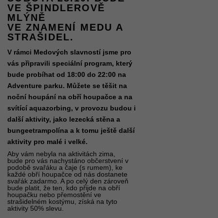
VE ŠPINDLEROVĚ
MLÝNĚ
VE ZNAMENÍ MEDU A
STRAŠIDEL.
V rámci Medových slavností jsme pro
vás připravili speciální program, který
bude probíhat od 18:00 do 22:00 na
Adventure parku. Můžete se těšit na
noční houpání na obří houpačce a na
svítící aquazorbing, v provozu budou i
další aktivity, jako lezecká stěna a
bungeetrampolína a k tomu ještě další
aktivity pro malé i velké.
Aby vám nebyla na aktivitách zima,
bude pro vás nachystáno občerstvení v
podobě svařáku a čaje (s rumem), ke
každé obří houpačce od nás dostanete
svařák zadarmo. A po celý den zároveň
bude platit, že ten, kdo přijde na obří
houpačku nebo přemostění ve
strašidelném kostýmu, získá na tyto
aktivity 50% slevu.