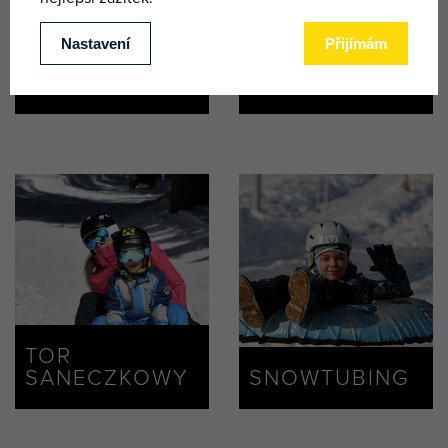
RESORT
ŠPINDL
WYCIECZKA
AQUAPARK
SKITOUROWA
TOR
SANECZKOWY
SNOWTUBING