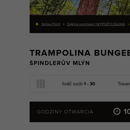
Yellow Point
Zajęcia sportowe I WYPOŻYCZALNIA
TRAMPOLINA BUNGE
ŠPINDLERŮV MLÝN
Ilość osób
1 - 30
Trwa
1
GODZINY OTWARCIA