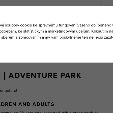
ure Park
, which you can find on the way from the
the Medvědín cable car.
52 | OFFICE@YPOINT.CZ
AP HERE
 | ADVENTURE PARK
er before!
ILDREN AND ADULTS
trampoline. You are safely secured with bungee cords at