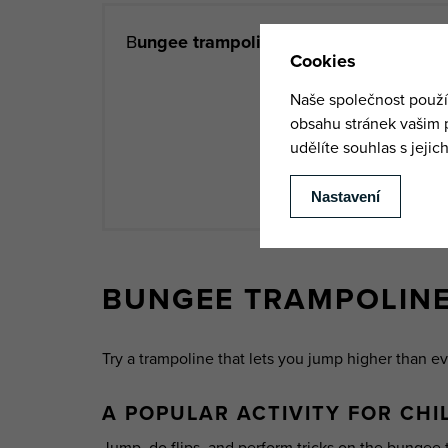
B
ungee trampoline
is part of the
Advent
town center to 
+420 731 160 1
M
BUNGEE TRAMPOLINE
Try a trampoline that lets you jump higher than ev
A POPULAR ACTIVITY FOR CH
Jump, do flips, and perform tricks on the bungee 