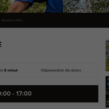
Špindlerův Mlýn
E
nie
6 minut
Odpowiednie dla dzieci
0:00 - 17:00