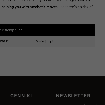
d helping you with acrobatic moves -
so there’s no risk of
ee trampoline
100 Kč
5 min jumping
CENNIKI
NEWSLETTER