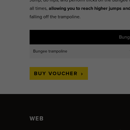
all times,
allowing you to reach higher jumps an
falling off the trampoline.
Bung
Bungee trampoline
BUY VOUCHER
WEB