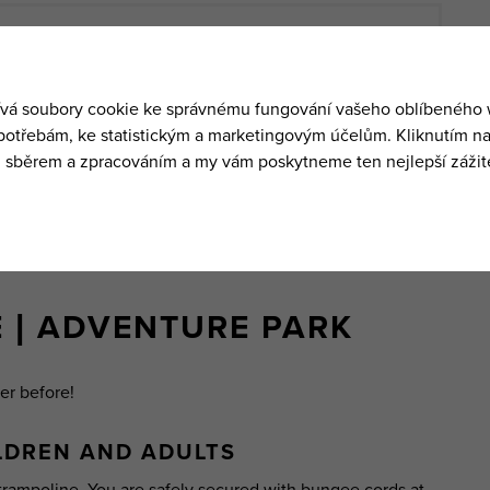
ure Park
, which you can find on the way from the
the Medvědín cable car.
52 | OFFICE@YPOINT.CZ
AP HERE
 | ADVENTURE PARK
er before!
ILDREN AND ADULTS
trampoline. You are safely secured with bungee cords at