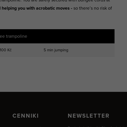
d helping you with acrobatic moves -
so there’s no risk of
ee trampoline
100 Kč
5 min jumping
CENNIKI
NEWSLETTER