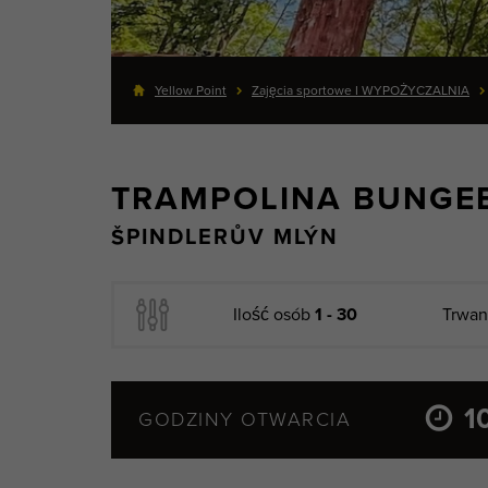
Yellow Point
Zajęcia sportowe I WYPOŻYCZALNIA
TRAMPOLINA BUNGE
ŠPINDLERŮV MLÝN
Ilość osób
1 - 30
Trwa
1
GODZINY OTWARCIA