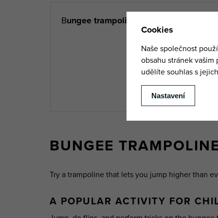
B
ungee trampoline
is part of the
Advent
town center to 
+420 731 160 1
M
BUNGEE TRAMPOLINE
Try a trampoline that lets you jump higher than ev
A POPULAR ACTIVITY FOR CH
Jump, do flips, and perform tricks on the bungee 