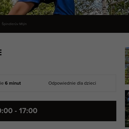
Špindlerův Mlýn
E
nie
6 minut
Odpowiednie dla dzieci
0:00 - 17:00