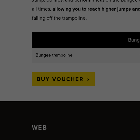
all times,
allowing you to reach higher jumps an
falling off the trampoline.
Bung
Bungee trampoline
BUY VOUCHER
WEB