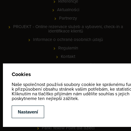
Referencje
Aktualności
Partnerzy
PROJEKT - Online rezervace služeb a vybavení, check-in a
identifikace klientů
Informace o ochraně osobních údajů
Regulamin
Kontakt
Mapa zimowych aktywności
Provozní doba
MEETING POINT - lyžařská škola
CENNIKI
Ski i SNB szkoły
Wypożyczalnia
Parki Yellow Point dla dzieci