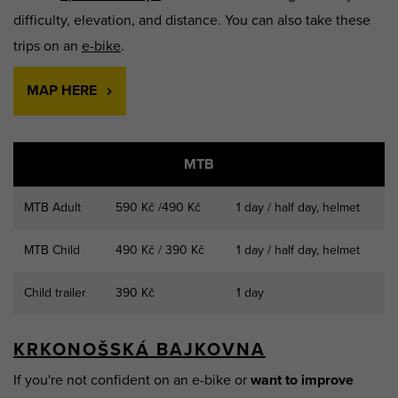
difficulty, elevation, and distance. You can also take these
trips on an
e-bike
.
MAP HERE
MTB
MTB Adult
590 Kč /490 Kč
1 day / half day, helmet
MTB Child
490 Kč / 390 Kč
1 day / half day, helmet
Child trailer
390 Kč
1 day
KRKONOŠSKÁ BAJKOVNA
If you're not confident on an e-bike or
want to improve