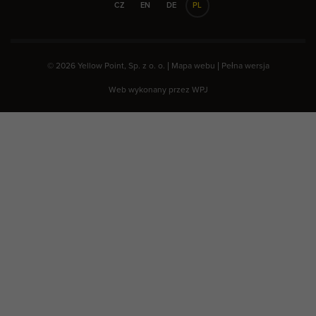
CZ
EN
DE
PL
© 2026 Yellow Point, Sp. z o. o. |
Mapa webu
|
Pełna wersja
Web wykonany przez
WPJ