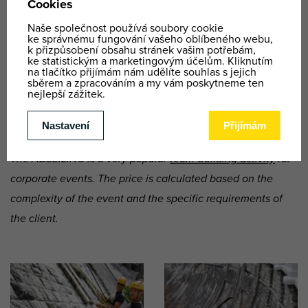
Abseiling
450
1x abseiling
Kč
Abseiling +
550
1x abseiling and 1x climbing
climbing
Kč
back
BUY VOUCHER
The ABSEILING is a very popular
team-building activity
for
corporate events. The price is calculated based on the
complexity of the event and the specific requirements of
the client.