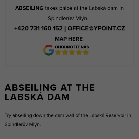
ABSEILING
takes palce at the Labská dam in
Špindlerův Mlýn.
+420 731 160 152 | OFFICE@YPOINT.CZ
MAP HERE
ABSEILING AT THE
LABSKÁ DAM
Try abseiling down the dam wall of the Labská Reservoir in
Špindlerův Mlýn.