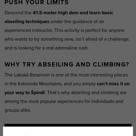
PUSH YOUR LIMITS
Descend the
41.5-meter-high dam and learn basic
abseiling techniques
under the guidance of an
experienced instructor. This activity is perfect for anyone
who wants to try something new, isn’t afraid of a challenge,
and is looking for a real adrenaline rush.
WHY TRY ABSEILING AND CLIMBING?
The Labská Reservoir is one of the most interesting places
in the Krkonoše Mountains, and you simply
can’t miss it on
your way to Špindl
. That’s why abseiling and climbing are
among the most popular experiences for individuals and
groups alike.
ABSEILING