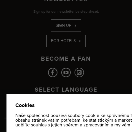
Sign up for our newsletter be step ahead.
SIGN UP
FOR HOTELS
BECOME A FAN
SELECT LANGUAGE
CZ
EN
DE
PL
© 2026 Yellow Point Ltd. |
Site map
|
Version for computers