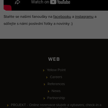
Staňte se našimi fanoušky na
facebooku
a
instagramu
a
sdílejte s námi poslední fotky a novinky :)
WEB
Yellow Point
Careers
References
News
Partnership
PROJEKT - Online rezervace služeb a vybavení, check-in a