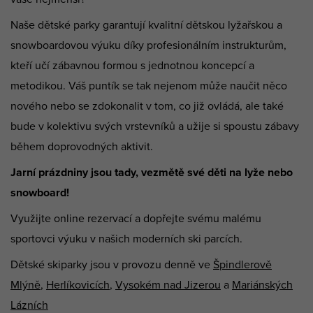
Naše dětské parky garantují kvalitní dětskou lyžařskou a
snowboardovou výuku díky profesionálním instrukturům,
kteří učí zábavnou formou s jednotnou koncepcí a
metodikou. Váš puntík se tak nejenom může naučit něco
nového nebo se zdokonalit v tom, co již ovládá, ale také
bude v kolektivu svých vrstevníků a užije si spoustu zábavy
během doprovodných aktivit.
Jarní prázdniny jsou tady, vezmětě své děti na lyže nebo
snowboard!
Využijte online rezervací a dopřejte svému malému
sportovci výuku v našich moderních ski parcích.
Dětské skiparky jsou v provozu denně ve
Špindlerově
Mlýně
,
Herlíkovicích
,
Vysokém nad Jizerou
a
Mariánských
Lázních