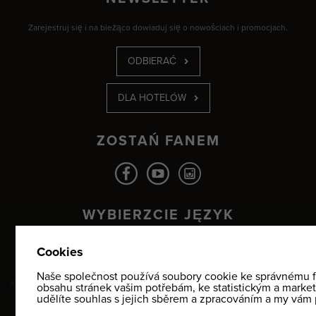
Zarejestruj się i na bieżąco dowiaduj się o nowościach i promocjach.
ODBIERAĆ
DLA HOTELÓW
ZOSTAŃ FANEM
WYBIERZCIE JĘZYK
CZ
EN
DE
PL
© 2026 Yellow Point, Sp. z o. o. |
Mapa webu
|
Pełna wersja