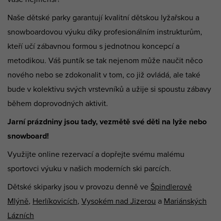
Naše dětské parky garantují kvalitní dětskou lyžařskou a
snowboardovou výuku díky profesionálním instrukturům,
kteří učí zábavnou formou s jednotnou koncepcí a
metodikou. Váš puntík se tak nejenom může naučit něco
nového nebo se zdokonalit v tom, co již ovládá, ale také
bude v kolektivu svých vrstevníků a užije si spoustu zábavy
během doprovodných aktivit.
Jarní prázdniny jsou tady, vezmětě své děti na lyže nebo
snowboard!
Využijte online rezervací a dopřejte svému malému
sportovci výuku v našich moderních ski parcích.
Dětské skiparky jsou v provozu denně ve
Špindlerově
Mlýně
,
Herlíkovicích
,
Vysokém nad Jizerou
a
Mariánských
Lázních