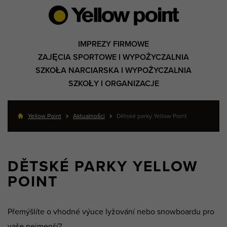
IMPREZY FIRMOWE
ZAJĘCIA SPORTOWE I WYPOŻYCZALNIA
SZKOŁA NARCIARSKA I WYPOŻYCZALNIA
SZKOŁY I ORGANIZACJE
Yellow Point
Aktualności
Dětské parky Yellow Point
DĚTSKÉ PARKY YELLOW
POINT
Přemýšlíte o vhodné výuce lyžování nebo snowboardu pro
vaše nejmenší?