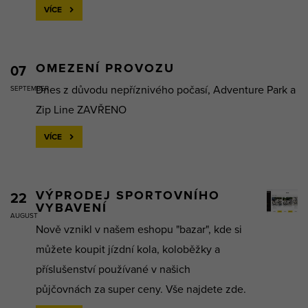
VÍCE
OMEZENÍ PROVOZU
07
Dnes z důvodu nepříznivého počasí, Adventure Park a
SEPTEMBER
Zip Line ZAVŘENO
VÍCE
VÝPRODEJ SPORTOVNÍHO
22
VYBAVENÍ
AUGUST
Nově vznikl v našem eshopu "bazar", kde si
můžete koupit jízdní kola, koloběžky a
příslušenství používané v našich
půjčovnách za super ceny. Vše najdete zde.