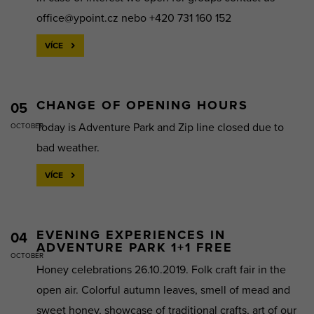
office@ypoint.cz nebo +420 731 160 152
VÍCE
CHANGE OF OPENING HOURS
05
Today is Adventure Park and Zip line closed due to
OCTOBER
bad weather.
VÍCE
EVENING EXPERIENCES IN
04
ADVENTURE PARK 1+1 FREE
OCTOBER
Honey celebrations 26.10.2019. Folk craft fair in the
open air. Colorful autumn leaves, smell of mead and
sweet honey, showcase of traditional crafts, art of our