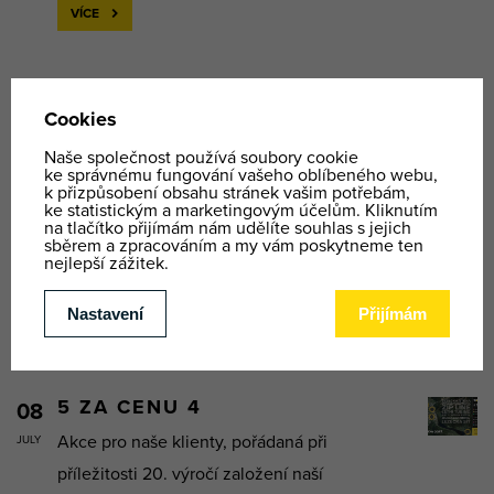
VÍCE
SUMMER TUBING
08
Bezpečná zábava pro celou rodinu. Máme
JULY
otevřený summer tubing ve Špindlerově
Mlýně. Díky unikátnímu umělému povrchu
jezdí tubingové čluny jako po sněhu ve 180
metrů dlouhé dráze s 8 zatáčkami. ...
VÍCE
5 ZA CENU 4
08
Akce pro naše klienty, pořádaná při
JULY
příležitosti 20. výročí založení naší