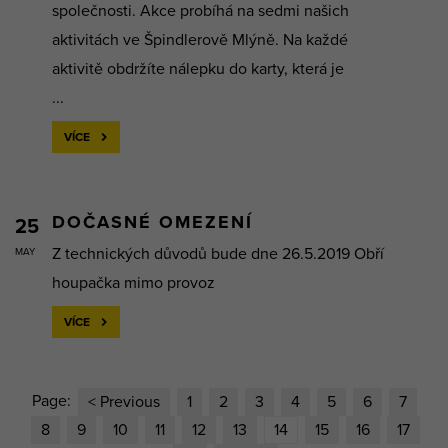
společnosti. Akce probíhá na sedmi našich
aktivitách ve Špindlerově Mlýně. Na každé
aktivitě obdržíte nálepku do karty, která je
...
VÍCE
DOČASNÉ OMEZENÍ
25
Z technických důvodů bude dne 26.5.2019 Obří
MAY
houpačka mimo provoz
VÍCE
Page:
< Previous
1
2
3
4
5
6
7
8
9
10
11
12
13
14
15
16
17