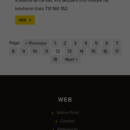
a těšíme se na vás. Pro aktuální info volejte na
telefonní číslo 731 160 152.
VÍCE
Page:
< Previous
1
2
3
4
5
6
7
8
9
10
11
12
13
14
15
16
17
18
Next >
WEB
Yellow Point
Careers
References