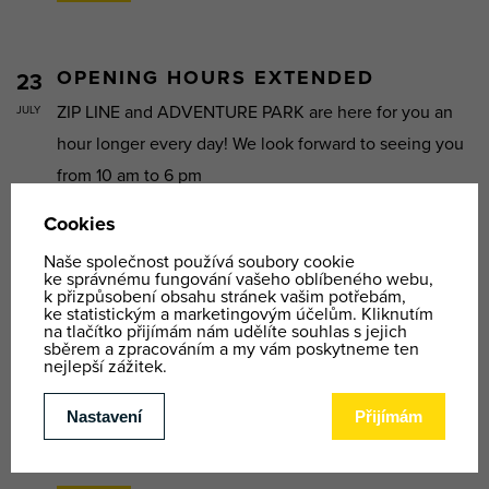
OPENING HOURS EXTENDED
23
ZIP LINE and ADVENTURE PARK are here for you an
JULY
hour longer every day! We look forward to seeing you
from 10 am to 6 pm
VÍCE
NEW OFF-ROAD SCOOTERS ARRIVED
08
AT ADVENTURE PARK
JULY
The KOSTKA off-road scooter excels perfectly on
forest roads and is also the embodiment of an
excellent downhill scooter. This sturdy machine is a
partner in discomfort that will not ...