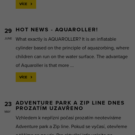
VÍCE
HOT NEWS - AQUAROLLER!
29
What exactly is AQUAROLLER? It is an inflatable
JUNE
cylinder based on the principle of aquazorbing, where
children can run on the water surface. The advantage
of Aquaroller is that more ...
VÍCE
ADVENTURE PARK A ZIP LINE DNES
23
PROZATÍM UZAVŘENO
MAY
Vzhledem k nepřízni počasí prozatím neotevíráme
Adventure park a Zip line. Pokud se vyčasí, otevřeme