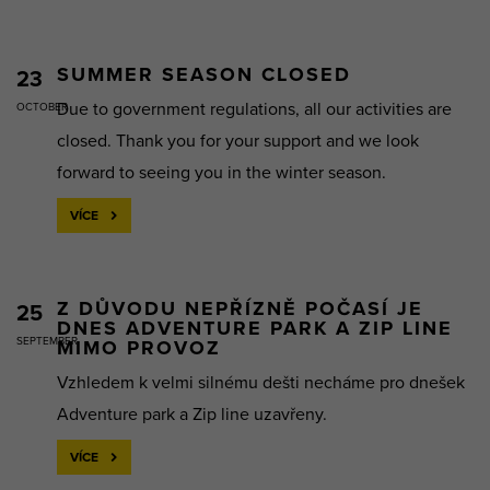
SUMMER SEASON CLOSED
23
Due to government regulations, all our activities are
OCTOBER
closed. Thank you for your support and we look
forward to seeing you in the winter season.
VÍCE
Z DŮVODU NEPŘÍZNĚ POČASÍ JE
25
DNES ADVENTURE PARK A ZIP LINE
SEPTEMBER
MIMO PROVOZ
Vzhledem k velmi silnému dešti necháme pro dnešek
Adventure park a Zip line uzavřeny.
VÍCE