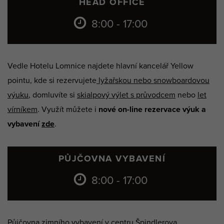
HEAD OFFICE
8:00 - 17:00
Vedle Hotelu Lomnice najdete hlavní kancelář Yellow
pointu, kde si rezervujete
lyžařskou nebo snowboardovou
výuku
, domluvíte si
skialpový výlet s průvodcem
nebo
let
vírníkem
. Využít můžete i
nové on-line rezervace výuk a
vybavení
zde
.
PŮJČOVNA VYBAVENÍ
8:00 - 17:00
Půjčovna zimního vybavení v centru Špindlerova