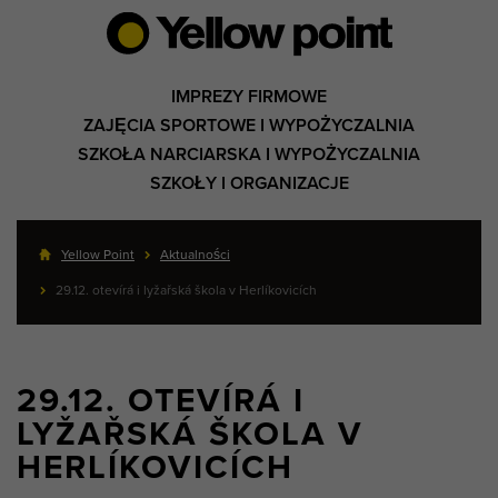
IMPREZY FIRMOWE
ZAJĘCIA SPORTOWE I WYPOŻYCZALNIA
SZKOŁA NARCIARSKA I WYPOŻYCZALNIA
SZKOŁY I ORGANIZACJE
Yellow Point
Aktualności
29.12. otevírá i lyžařská škola v Herlíkovicích
29.12. OTEVÍRÁ I
LYŽAŘSKÁ ŠKOLA V
HERLÍKOVICÍCH