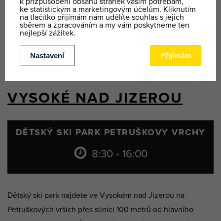
CENÍK VÝUK
CENÍK PŮJČOVNA
VYSOKÉ NAD JIZEROU
DĚTSKÝ SKI PARK PETRUŠKOVY VRCHY
8:30 - 16:00
Dětský ski park najdete ve Vysokém nad Jizerou na
Petruškových vrších přes silnici 100 metrů od hlavního