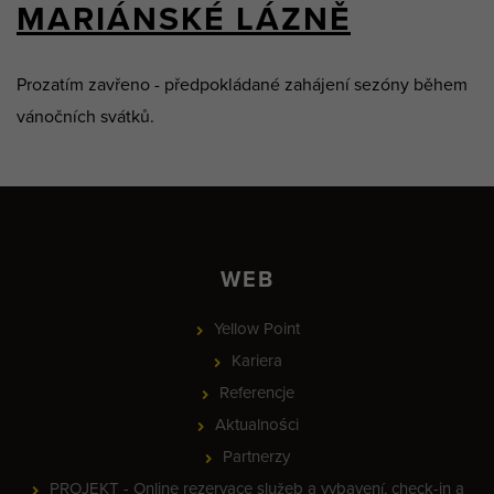
MARIÁNSKÉ LÁZNĚ
Prozatím zavřeno - předpokládané zahájení sezóny během
vánočních svátků.
WEB
Yellow Point
Kariera
Referencje
Aktualności
Partnerzy
PROJEKT - Online rezervace služeb a vybavení, check-in a