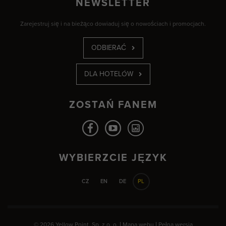
NEWSLETTER
Zarejestruj się i na bieżąco dowiaduj się o nowościach i promocjach.
ODBIERAĆ
DLA HOTELÓW
ZOSTAŃ FANEM
WYBIERZCIE JĘZYK
CZ
EN
DE
PL
© 2026 Yellow Point, Sp. z o. o. |
Mapa webu
|
Pełna wersja