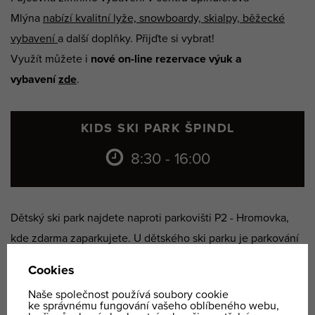
Mlýna
nabízí kvalitní lyže, snowboardy, skialpy, běžecké
vybavení
a další doplňky. Přijďte si vybrat!
Využít můžete i
nové on-line rezervace výuk a
vybavení
zde
.
KIDS SKI PARK ŠPINDL
8:30 - 16:00
Dětský ski park najdete naproti parkovišti P2 - Hromovka,
kde zdarma zaparkujete. U dětského ski parku je parkování
zakázáno.
Dětskou výuku rezervujte předem on-line
zde
nebo na
kanceláři (+420 731 160 152 | office@ypoint.cz).