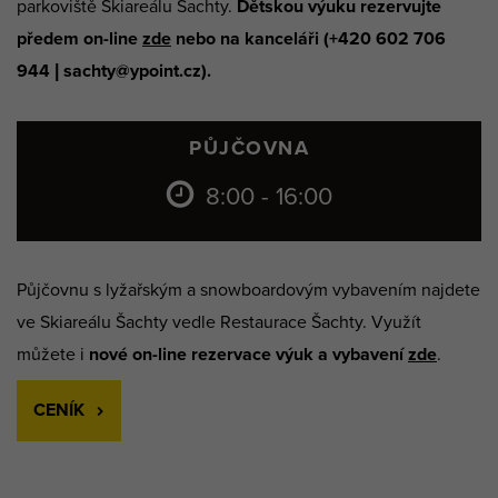
parkoviště Skiareálu Šachty.
Dětskou výuku rezervujte
předem on-line
zde
nebo na kanceláři (+420 602 706
944 | sachty@ypoint.cz).
PŮJČOVNA
8:00 - 16:00
Půjčovnu s lyžařským a snowboardovým vybavením najdete
ve Skiareálu Šachty vedle Restaurace Šachty. Využít
můžete i
nové on-line rezervace výuk a vybavení
zde
.
CENÍK