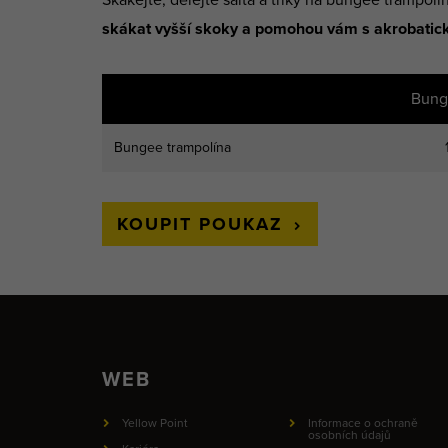
skákat vyšší skoky a pomohou vám s akrobatic
Bung
Bungee trampolína
KOUPIT POUKAZ
WEB
Yellow Point
Informace o ochraně
osobních údajů