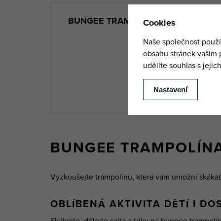
BUNGEE TRAMPOLÍNA
je součástí
Adv
lanov
+420 731 160 1
M
BUNGEE TRAMPOLÍNA
Vyzkoušejte trampolínu, která vám umožní skákat 
OBLÍBENÁ AKTIVITA DĚTÍ I DO
Skákejte, dělejte salta a triky na bungee trampolí