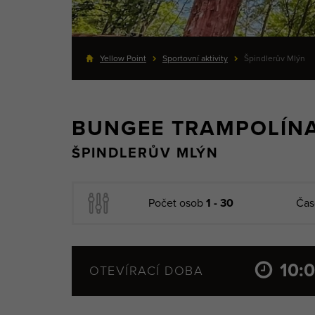
Yellow Point
Sportovní aktivity
Špindlerův Mlýn
BUNGEE TRAMPOLÍN
ŠPINDLERŮV MLÝN
Počet osob
1 - 30
Čas
10:0
OTEVÍRACÍ DOBA