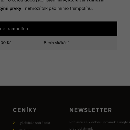
kými prvky
- nehrozí tak pád mimo trampolínu.
ee trampolína
100 Kč
5 min skákání
CENÍKY
NEWSLETTER
Přihlaste se k odběru novinek a mějte
Lyžařská a snb škola
před ostatními.