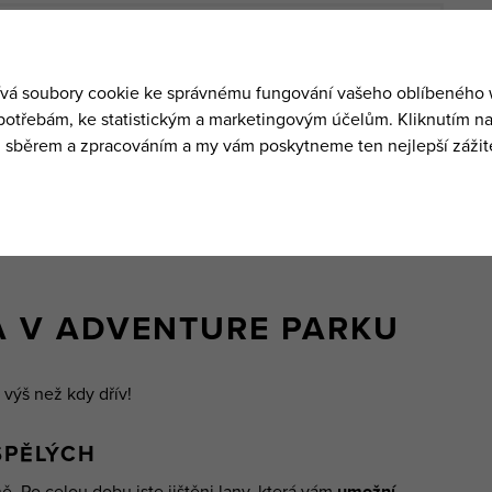
enture parku
, který najdete po cestě z centra k
ce Medvědín.
52 | OFFICE@YPOINT.CZ
APA ZDE
 V ADVENTURE PARKU
výš než kdy dřív!
SPĚLÝCH
ně. Po celou dobu jste jištěni lany, která vám
umožní