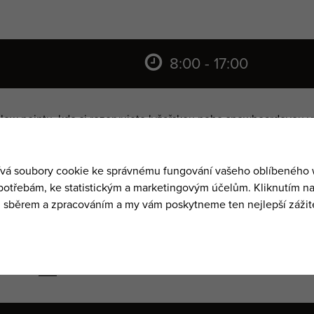
8:00 - 17:00
low pointu, kde si rezervujete
lyžařskou nebo snowboardovou v
vé on-line rezervace výuk a vybavení
zde
.
Odebírat
newsletter
8:00 - 1
Přihlásit se
 Mlýna
nabízí kvalitní lyže, snowboardy, skialpy, běžecké vybave
Zásady zpracování osobních údajů
vybavení
zde
.