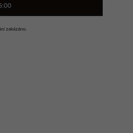
16:00
vání zakázáno.