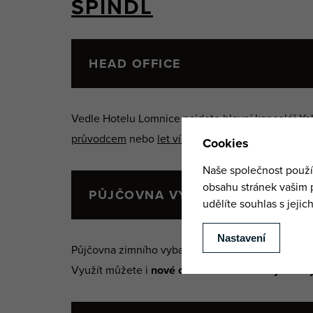
ŠPINDL
HEAD OFFICE
Vedle Hotelu Lomnice najdete hlavní kancelář Yel
průvodcem
nebo
let vírníkem
. Využít můžete i
no
PŮJČOVNA VYBAVENÍ
Půjčovna zimního vybavení v centru Špindlerova
Využít můžete i
nové on-line rezervace výuk a 