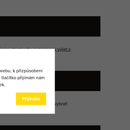
ýuku
, domluvíte si
skialpový výlet s
7:00
ní
a další doplňky. Přijďte si vybrat!