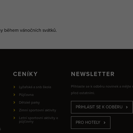
óny během vánočních svátků.
CENÍKY
NEWSLETTER
Přihlaste se k odběru novinek a mějte
Lyžařská a snb škola
před ostatními.
Půjčovna
Dětské parky
PŘIHLÁSIT SE K ODBĚRU
Zimní sportovní aktivity
Letní sportovní aktivity a
půjčovny
PRO HOTELY
á