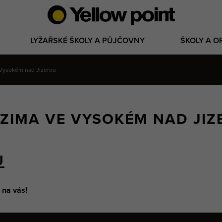
LYŽAŘSKÉ ŠKOLY A PŮJČOVNY
ŠKOLY A O
e Vysokém nad Jizerou
E ZIMA VE VYSOKÉM NAD JI
U
 na vás!