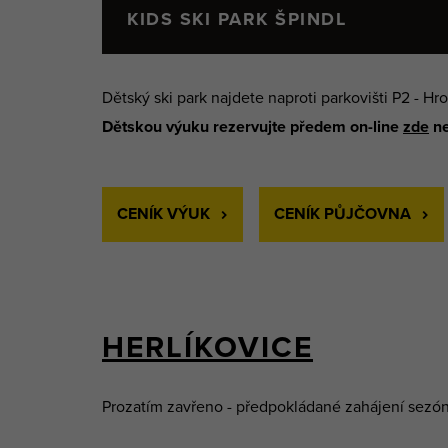
KIDS SKI PARK ŠPINDL
Dětský ski park najdete naproti parkovišti P2 - 
Dětskou výuku rezervujte předem on-line
zde
ne
CENÍK VÝUK
CENÍK PŮJČOVNA
HERLÍKOVICE
Prozatím zavřeno - předpokládané zahájení sezón