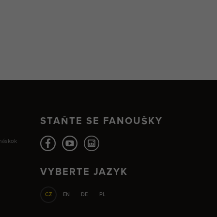
STAŇTE SE FANOUŠKY
 náskok
VYBERTE JAZYK
CZ
EN
DE
PL