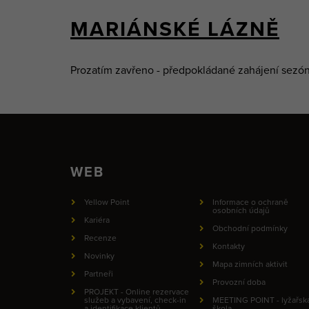
MARIÁNSKÉ LÁZNĚ
Prozatím zavřeno - předpokládané zahájení sez
WEB
Yellow Point
Informace o ochraně
osobních údajů
Kariéra
Obchodní podmínky
Recenze
Kontakty
Novinky
Mapa zimních aktivit
Partneři
Provozní doba
PROJEKT - Online rezervace
služeb a vybavení, check-in
MEETING POINT - lyžařsk
a identifikace klientů
škola