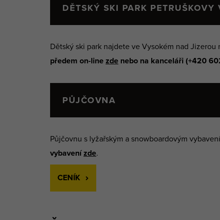
DĚTSKÝ SKI PARK PETRUŠKOVY
Dětský ski park najdete ve Vysokém nad Jizerou n
předem on-line
zde
nebo na kanceláři (+420 602
PŮJČOVNA
Půjčovnu s lyžařským a snowboardovým vybavením
vybavení
zde
.
CENÍK