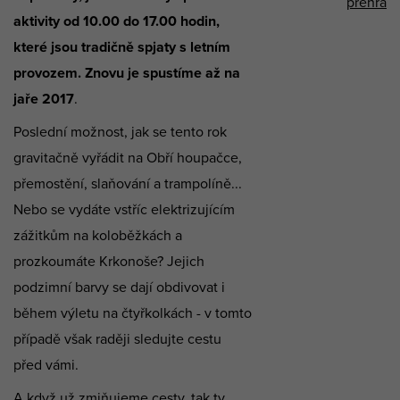
aktivity od 10.00 do 17.00 hodin,
které jsou tradičně spjaty s letním
provozem. Znovu je spustíme až na
jaře 2017
.
Poslední možnost, jak se tento rok
gravitačně vyřádit na Obří houpačce,
přemostění, slaňování a trampolíně...
Nebo se vydáte vstříc elektrizujícím
zážitkům na koloběžkách a
prozkoumáte Krkonoše? Jejich
podzimní barvy se dají obdivovat i
během výletu na čtyřkolkách - v tomto
případě však raději sledujte cestu
před vámi.
A když už zmiňujeme cesty, tak ty