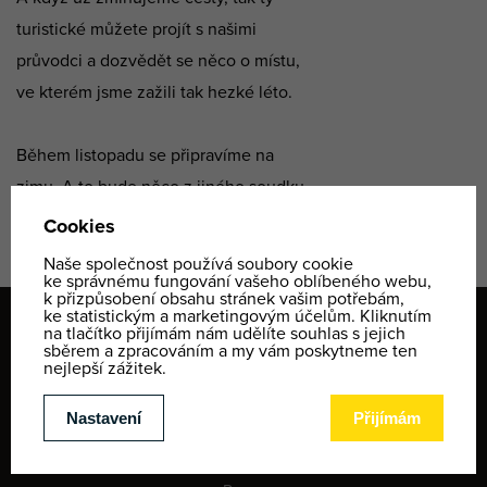
turistické můžete projít s našimi
průvodci a dozvědět se něco o místu,
ve kterém jsme zažili tak hezké léto.
Během listopadu se připravíme na
zimu. A to bude něco z jiného soudku
;)
WEB
Yellow Point
Kariéra