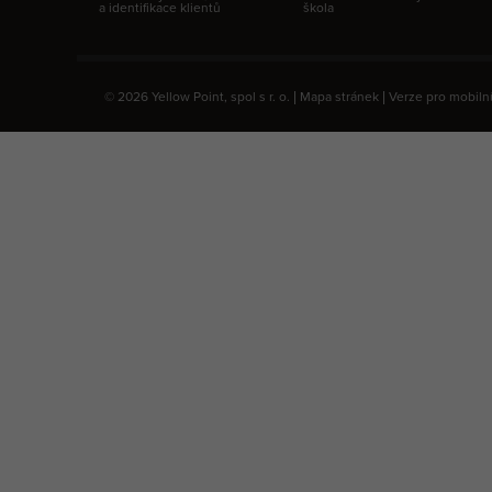
a identifikace klientů
škola
© 2026 Yellow Point, spol s r. o. |
Mapa stránek
|
Verze pro mobilní