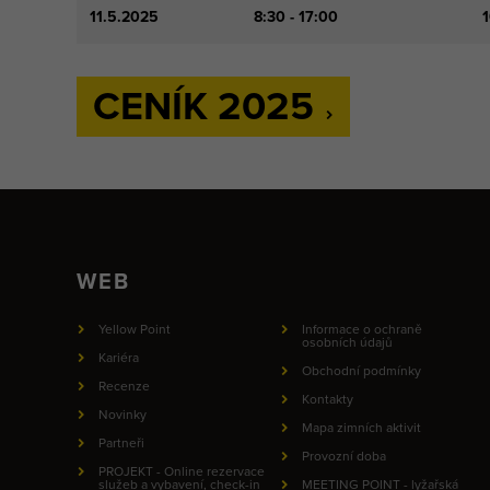
11.5.2025
8:30 - 17:00
1
CENÍK 2025
WEB
Yellow Point
Informace o ochraně
osobních údajů
Kariéra
Obchodní podmínky
Recenze
Kontakty
Novinky
Mapa zimních aktivit
Partneři
Provozní doba
PROJEKT - Online rezervace
služeb a vybavení, check-in
MEETING POINT - lyžařská