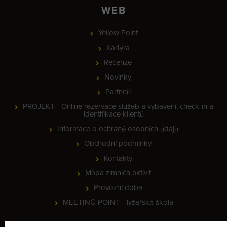
WEB
Yellow Point
Kariéra
Recenze
Novinky
Partneři
PROJEKT - Online rezervace služeb a vybavení, check-in a
identifikace klientů
Informace o ochraně osobních údajů
Obchodní podmínky
Kontakty
Mapa zimních aktivit
Provozní doba
MEETING POINT - lyžařská škola