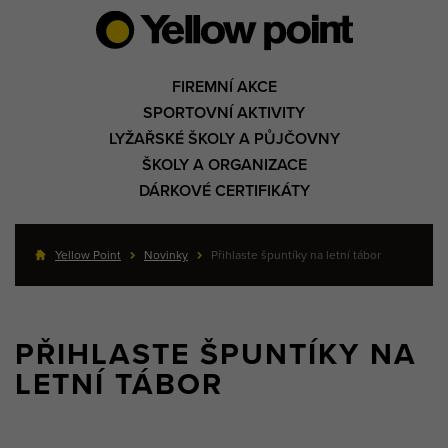
FIREMNÍ AKCE
SPORTOVNÍ AKTIVITY
LYŽAŘSKÉ ŠKOLY A PŮJČOVNY
ŠKOLY A ORGANIZACE
DÁRKOVÉ CERTIFIKÁTY
Yellow Point
Novinky
Přihlaste špuntíky na letní tábor
PŘIHLASTE ŠPUNTÍKY NA
LETNÍ TÁBOR