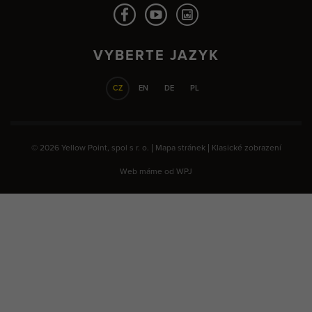
VYBERTE JAZYK
CZ
EN
DE
PL
© 2026 Yellow Point, spol s r. o. |
Mapa stránek
|
Klasické zobrazení
Web máme od
WPJ