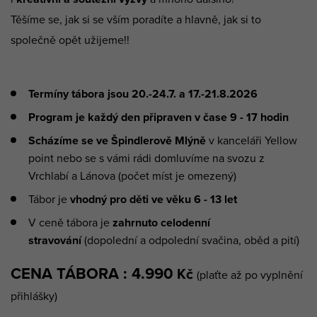
Těšíme se, jak si se vším poradíte a hlavně, jak si to
společně opět užijeme!!
Termíny tábora jsou 20.-24.7. a 17.-21.8.2026
Program je
každý den připraven v čase 9 - 17 hodin
Scházíme se ve Špindlerově Mlýně
v kanceláři Yellow
point nebo se s vámi rádi domluvíme na svozu z
Vrchlabí a Lánova (počet míst je omezený)
Tábor je
vhodný pro děti ve věku 6 - 13 let
V ceně tábora je
zahrnuto celodenní
stravování
(dopolední a odpolední svačina, oběd a pití)
CENA TÁBORA :
4.990
Kč
(plaťte až po vyplnění
přihlášky)