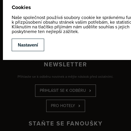
CENÍKY
Lyžařská a snb škola
Půjčovna
Dětské parky
Zimní sportovní aktivity
Letní sportovní aktivity a půjčovny
NEWSLETTER
Přihlaste se k odběru novinek a mějte náskok před ostatními.
PŘIHLÁSIT SE K ODBĚRU
PRO HOTELY
STAŇTE SE FANOUŠKY