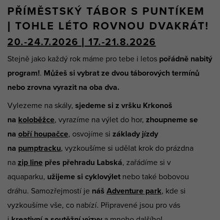
PŘÍMĚSTSKÝ TÁBOR S PUNTÍKEM
| TOHLE LÉTO ROVNOU DVAKRÁT!
20.-24.7.2026 | 17.-21.8.2026
Stejně jako každý rok máme pro tebe i letos
pořádně nabitý
program!
.
Můžeš si vybrat ze dvou táborových termínů
nebo zrovna vyrazit na oba dva.
Vylezeme na skály,
sjedeme si z vršku Krkonoš
na
koloběžce
, vyrazíme na výlet do hor,
zhoupneme se
na
obří houpačce
, osvojíme si
základy jízdy
na
pumptracku
, vyzkoušíme si udělat krok do prázdna
na
zip line
přes přehradu Labská
, zařádíme si v
aquaparku,
užijeme si cyklovýlet
nebo také bobovou
dráhu. Samozřejmostí je
náš
Adventure park
, kde si
vyzkoušíme vše, co nabízí. Připravené jsou pro vás
i
kreativní a soutěžní výzvy
a mnoho dalšího!