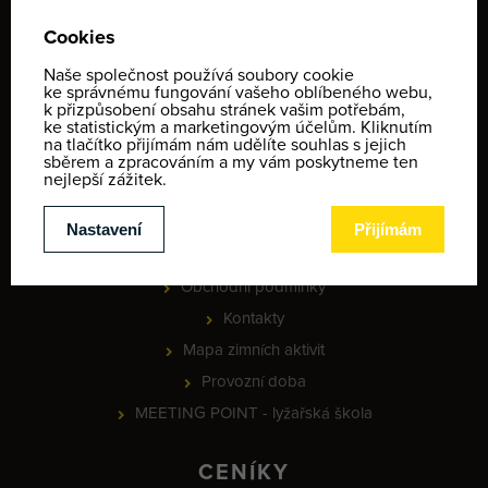
WEB
Yellow Point
Kariéra
Recenze
Novinky
Partneři
PROJEKT - Online rezervace služeb a vybavení, check-in a
identifikace klientů
Informace o ochraně osobních údajů
Obchodní podmínky
Kontakty
Mapa zimních aktivit
Provozní doba
MEETING POINT - lyžařská škola
CENÍKY