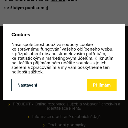
se žlutým puntíkem ;)
WEB
Yellow Point
Kariéra
Recenze
Novinky
Partneři
PROJEKT - Online rezervace služeb a vybavení, check-in a
identifikace klientů
Informace o ochraně osobních údajů
Obchodní podmínky