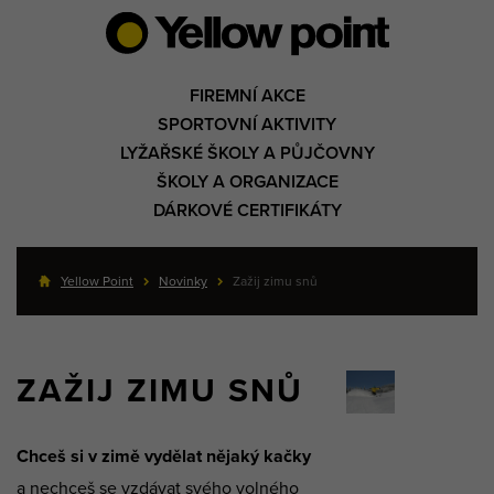
FIREMNÍ AKCE
SPORTOVNÍ AKTIVITY
LYŽAŘSKÉ ŠKOLY A PŮJČOVNY
ŠKOLY A ORGANIZACE
DÁRKOVÉ CERTIFIKÁTY
Yellow Point
Novinky
Zažij zimu snů
ZAŽIJ ZIMU SNŮ
Chceš si v zimě vydělat nějaký kačky
a nechceš se vzdávat svého volného