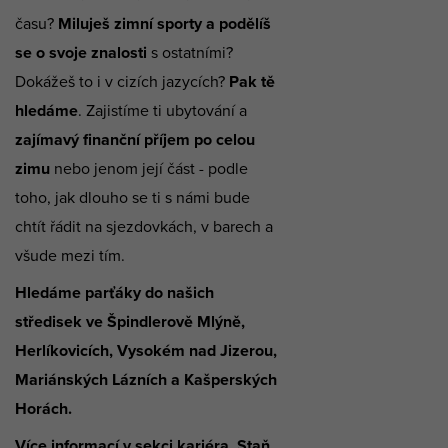
času?
Miluješ zimní sporty a podělíš
se o svoje znalosti
s ostatními?
Dokážeš to i v cizích jazycích?
Pak tě
hledáme
. Zajistíme ti ubytování a
zajímavý finanční příjem po celou
zimu
nebo jenom její část - podle
toho, jak dlouho se ti s námi bude
chtít řádit na sjezdovkách, v barech a
všude mezi tím.
Hledáme parťáky do našich
středisek ve Špindlerově Mlýně,
Herlíkovicích, Vysokém nad Jizerou,
Mariánských Lázních a Kašperských
Horách.
Více informací v sekci
kariéra
. Staň