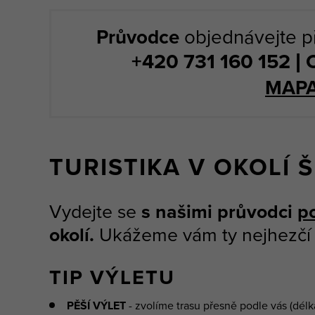
Průvodce
objednávejte př
+420 731 160 152 
MAPA
TURISTIKA V OKOLÍ 
Vydejte se
s našimi průvodci
p
okolí.
Ukážeme vám ty nejhezčí 
TIP VÝLETU
PĚŠÍ VÝLET
- zvolíme trasu přesně podle vás (délk