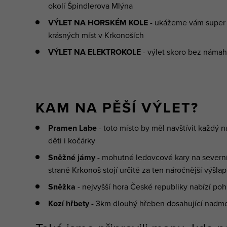
okolí Špindlerova Mlýna
VÝLET NA HORSKÉM KOLE
- ukážeme vám super 
krásných míst v Krkonoších
VÝLET NA ELEKTROKOLE
- výlet skoro bez náma
KAM NA PĚŠÍ VÝLET?
Pramen Labe
- toto místo by měl navštívit každý 
děti i kočárky
Sněžné jámy
- mohutné ledovcové kary na severn
straně Krkonoš stojí určitě za ten náročnější výšlap
Sněžka
- nejvyšší hora České republiky nabízí po
Kozí hřbety
- 3km dlouhý hřeben dosahující nadmoř