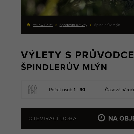
Yellow Point
Sportovní aktivity
Špindlerův Mlýn
VÝLETY S PRŮVODC
ŠPINDLERŮV MLÝN
Počet osob
1 - 30
Časová nároč
NA OBJ
OTEVÍRACÍ DOBA