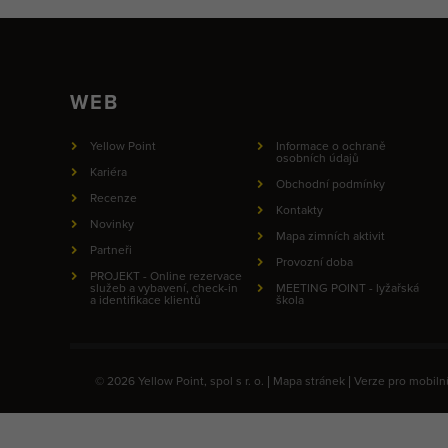
WEB
Yellow Point
Informace o ochraně
osobních údajů
Kariéra
Obchodní podmínky
Recenze
Kontakty
Novinky
Mapa zimních aktivit
Partneři
Provozní doba
PROJEKT - Online rezervace
služeb a vybavení, check-in
MEETING POINT - lyžařská
a identifikace klientů
škola
© 2026 Yellow Point, spol s r. o. |
Mapa stránek
|
Verze pro mobilní