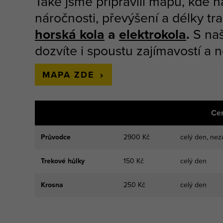
Také jsme připravili mapu, kde n
náročnosti, převýšení a délky tra
horská kola
a
elektrokola
.
S naš
dozvíte i spoustu zajímavostí a
MAPA ZDE
Ce
Průvodce
2900 Kč
celý den, nez
Trekové hůlky
150 Kč
celý den
Krosna
250 Kč
celý den