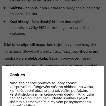
Krkonoš stojí určitě za ten náročnější výšlap
Sněžka
- nejvyšší hora České republiky nabízí pohledy
do Čech i Polska
Kozí hřbety
- 3km dlouhý hřeben dosahující
nadmořské výšky 1422 m, kde najdete i vyhlídku
Krakonoš
Také jsme připravili mapu, kde najdete vybrané trasy dle
náročnosti, převýšení a délky trasy. Trasy jsou
vhodné pro
horská kola
a
elektrokola
.
S našim průvodcem se na
trasách dozvíte i spoustu zajímavostí a neznámých příběhů.
MAPA ZDE
Ceník
Průvodce
2900
celý den, nezáleží na počtu osob, bez