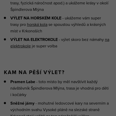
trasy, fyzická náročnost apod.) a ukážeme krásy v okolí
Špindlerova Mlýna
VÝLET NA HORSKÉM KOLE
- ukážeme vám super
trasy pro
horská kola
se spoustou výhledů a krásných
míst v Krkonoších
VÝLET NA ELEKTROKOLE
- výlet skoro bez námahy
na
elektrokole
je super volba
KAM NA PĚŠÍ VÝLET?
Pramen Labe
- toto místo by měl navštívit každý
návštěvník Špindlerova Mlýna, trasa je vhodná pro děti
i kočárky
Sněžné jámy
- mohutné ledovcové kary na severním a
východním svahu Vysoké pláně na slezské straně