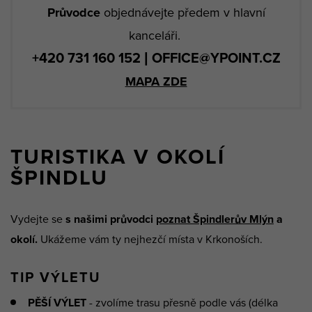
Průvodce
objednávejte předem v hlavní
kanceláři.
+420 731 160 152 | OFFICE@YPOINT.CZ
MAPA ZDE
TURISTIKA V OKOLÍ
ŠPINDLU
Vydejte se
s našimi průvodci
poznat Špindlerův Mlýn
a
okolí.
Ukážeme vám ty nejhezčí místa v Krkonoších.
TIP VÝLETU
PĚŠÍ VÝLET
- zvolíme trasu přesně podle vás (délka