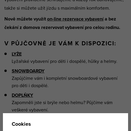
takže si můžete užít jízdu s maximálním komfortem.
Nově můžete využít
on-line rezervace vybavení
a bez
čekání z domova rezervovat vybavení pro celou rodinu.
V PŮJČOVNĚ JE VÁM K DISPOZICI:
LYŽE
Lyžařské vybavení pro děti i dospělé, hůlky a helmy.
SNOWBOARDY
Zapůjčíme vám i kompletní snowboardové vybavení
pro děti i dospělé.
DOPLŇKY
Zapomněli jste si brýle nebo helmu? Půjčíme vám
veškeré vybavení.
CENÍK