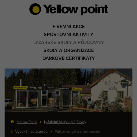
FIREMNÍ AKCE
SPORTOVNÍ AKTIVITY
LYŽAŘSKÉ ŠKOLY A PŮJČOVNY
ŠKOLY A ORGANIZACE
DÁRKOVÉ CERTIFIKÁTY
Yellow Point
Lyžařské školy a půjčovny
Vysoké nad Jizerou
Půjčovna lyží a snowboardů