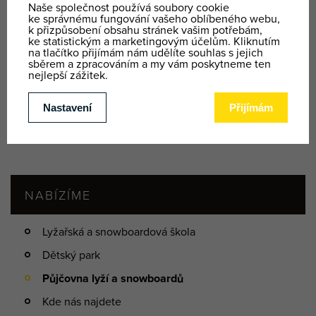
SERVIS A ÚDRŽBA VYBAVENÍ
Máte vlastní vybavení a chcete se ujistit, že je na sezónu v
top kondici? Nebo po zimě dát vše trochu "dokupy"? Přijďte
za námi a my se o něj postaráme.
Nabízíme kompletní
servis - rychlovosk, voskování a broušení a seřízení.
Vaše
jízda bude bezpečná.
NABÍZÍME
Lyžařská a snowboardová škola
Dětský park
Půjčovna lyží a snowboardů
Kde nás najdete