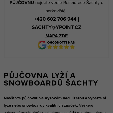
PŮJČOVNU
najdete vedle Restaurace Šachty u
parkoviště.
+420 602 706 944 |
SACHTY@YPOINT.CZ
MAPA ZDE
PŮJČOVNA LYŽÍ A
SNOWBOARDŮ ŠACHTY
Navštivte půjčovnu ve Vysokém nad Jizerou a vyberte s
i
lyže nebo snowboardy kvalitních značek.
Veškeré
vybavení pravidelně servisujeme a každý rok obnovujeme,