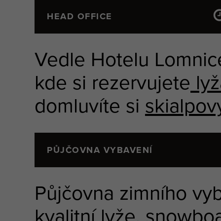
HEAD OFFICE
Vedle Hotelu Lomnice
kde si rezervujete
lyž
domluvíte si
skialpov
PŮJČOVNA VYBAVENÍ
Půjčovna zimního vyb
kvalitní lyže, snowbo