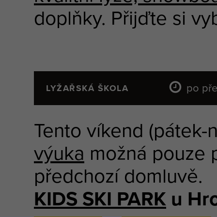
doplňky. Přijďte si vyb
po pře
LYŽAŘSKÁ ŠKOLA
Tento víkend (pátek-
výuka
možná pouze pr
předchozí domluvě.
KIDS SKI PARK
u Hro