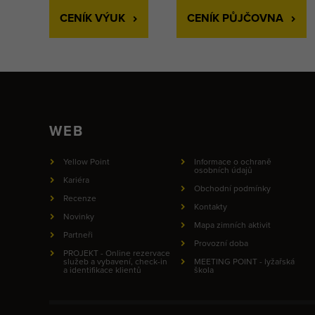
CENÍK VÝUK
CENÍK PŮJČOVNA
WEB
Yellow Point
Informace o ochraně
osobních údajů
Kariéra
Obchodní podmínky
Recenze
Kontakty
Novinky
Mapa zimních aktivit
Partneři
Provozní doba
PROJEKT - Online rezervace
služeb a vybavení, check-in
MEETING POINT - lyžařská
a identifikace klientů
škola