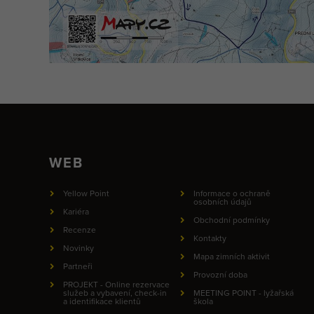
WEB
Yellow Point
Informace o ochraně
osobních údajů
Kariéra
Obchodní podmínky
Recenze
Kontakty
Novinky
Mapa zimních aktivit
Partneři
Provozní doba
PROJEKT - Online rezervace
služeb a vybavení, check-in
MEETING POINT - lyžařská
a identifikace klientů
škola