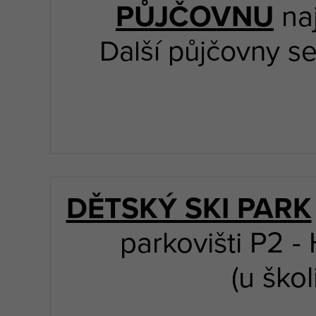
PŮJČOVNU
naj
Další půjčovny se
DĚTSKÝ SKI PARK
parkovišti P2 
(u ško