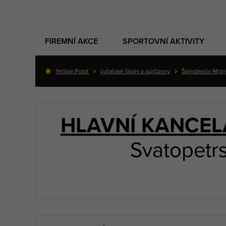
FIREMNÍ AKCE
SPORTOVNÍ AKTIVITY
Yellow Point
Lyžařské školy a půjčovny
Špindlerův Mlýn
HLAVNÍ KANCEL
Svatopetrs